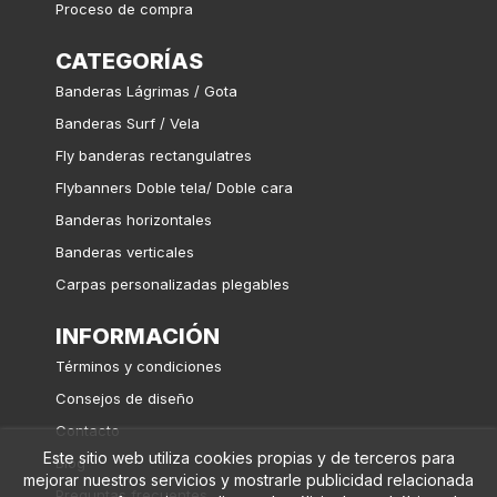
Proceso de compra
CATEGORÍAS
Banderas Lágrimas / Gota
Banderas Surf / Vela
Fly banderas rectangulatres
Flybanners Doble tela/ Doble cara
Banderas horizontales
Banderas verticales
Carpas personalizadas plegables
INFORMACIÓN
Términos y condiciones
Consejos de diseño
Contacto
Este sitio web utiliza cookies propias y de terceros para
Blog
mejorar nuestros servicios y mostrarle publicidad relacionada
Preguntas frecuentes