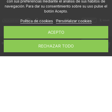
con sus preferencias mediante el análisis de sus hábitos de
navegación. Para dar su consentimiento sobre su uso pulse el
botón Acepto.
Política de cookies
Personalizar cookies
ACEPTO
Diseño web:
© Flybanderas.com, 2026. Todos los derechos reservados.
Whatsapp
RECHAZAR TODO
Ducktoy