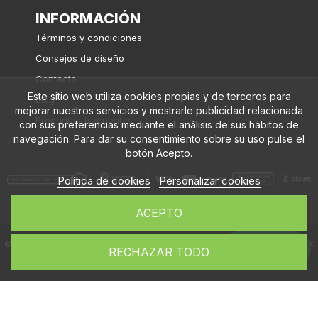
INFORMACIÓN
Términos y condiciones
Consejos de diseño
Contacto
Este sitio web utiliza cookies propias y de terceros para
Blog
mejorar nuestros servicios y mostrarle publicidad relacionada
Preguntas frecuentes
con sus preferencias mediante el análisis de sus hábitos de
navegación. Para dar su consentimiento sobre su uso pulse el
botón Acepto.
Política de cookies
Personalizar cookies
ACEPTO
Diseño web:
© Flybanderas.com, 2026. Todos los derechos reservados.
Whatsapp
RECHAZAR TODO
Ducktoy