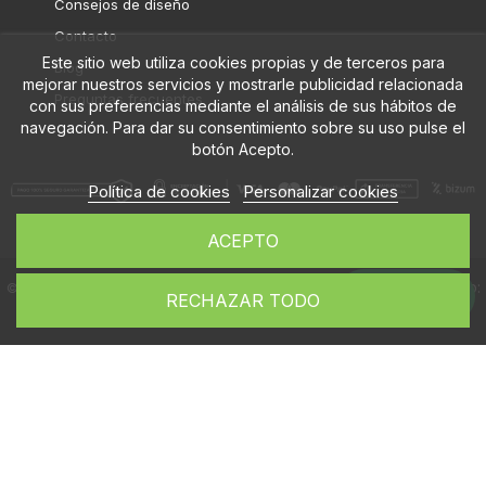
Consejos de diseño
Contacto
Este sitio web utiliza cookies propias y de terceros para
Blog
mejorar nuestros servicios y mostrarle publicidad relacionada
Preguntas frecuentes
con sus preferencias mediante el análisis de sus hábitos de
navegación. Para dar su consentimiento sobre su uso pulse el
botón Acepto.
Política de cookies
Personalizar cookies
ACEPTO
Diseño web:
© Flybanderas.com, 2026. Todos los derechos reservados.
Whatsapp
RECHAZAR TODO
Ducktoy